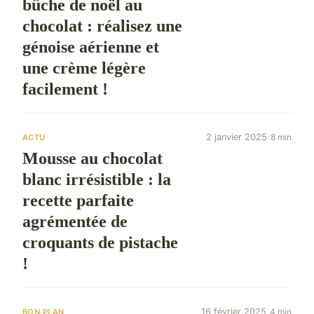
bûche de noël au
chocolat : réalisez une
génoise aérienne et
une crème légère
facilement !
2 janvier 2025
8 min
ACTU
Mousse au chocolat
blanc irrésistible : la
recette parfaite
agrémentée de
croquants de pistache
!
16 février 2025
4 min
BON PLAN