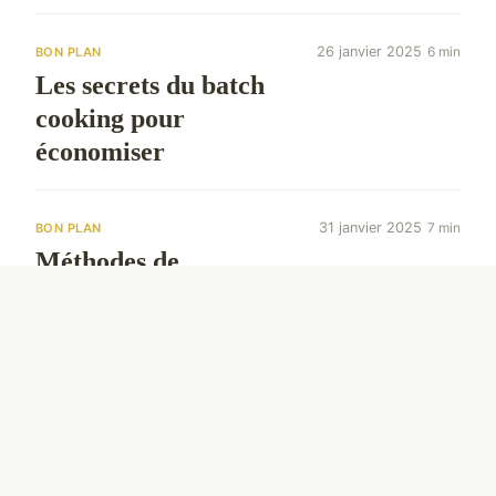
26 janvier 2025
6 min
BON PLAN
Les secrets du batch
cooking pour
économiser
31 janvier 2025
7 min
BON PLAN
Méthodes de
conservation des
aliments pour
économiser en cuisine
25 février 2025
4 min
EQUIPEMENT
Les avantages d'une