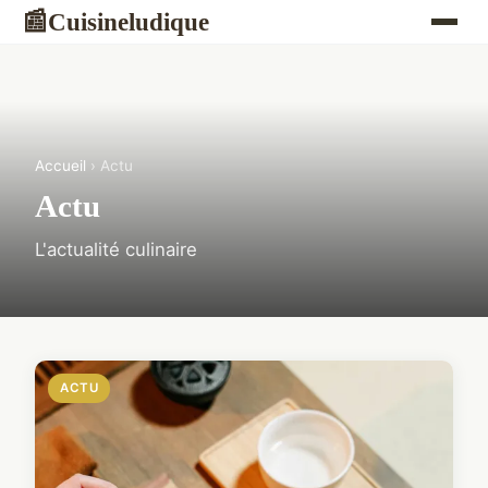
Cuisineludique
📰
Accueil
› Actu
Actu
L'actualité culinaire
ACTU